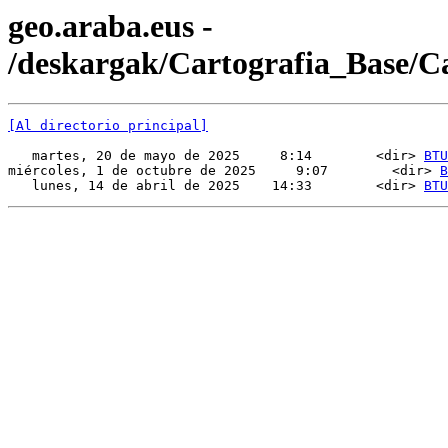
geo.araba.eus -
/deskargak/Cartografia_Base/
[Al directorio principal]
   martes, 20 de mayo de 2025     8:14        <dir> 
BTU
miércoles, 1 de octubre de 2025     9:07        <dir> 
B
   lunes, 14 de abril de 2025    14:33        <dir> 
BTU