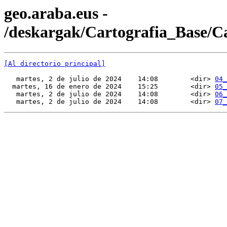
geo.araba.eus -
/deskargak/Cartografia_Base/
[Al directorio principal]
   martes, 2 de julio de 2024    14:08        <dir> 
04_
  martes, 16 de enero de 2024    15:25        <dir> 
05_
   martes, 2 de julio de 2024    14:08        <dir> 
06_
   martes, 2 de julio de 2024    14:08        <dir> 
07_