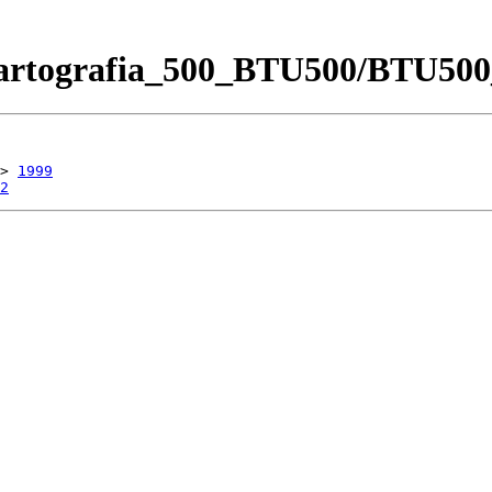
Cartografia_500_BTU500/BTU500_
> 
1999
2