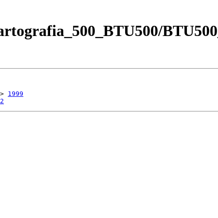
Cartografia_500_BTU500/BTU500
> 
1999
2