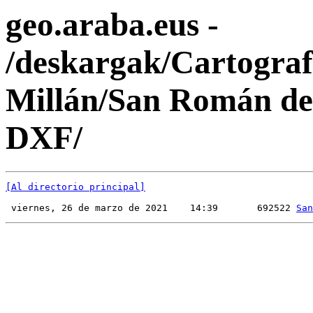
geo.araba.eus -
/deskargak/Cartogra
Millán/San Román d
DXF/
[Al directorio principal]
 viernes, 26 de marzo de 2021    14:39       692522 
San