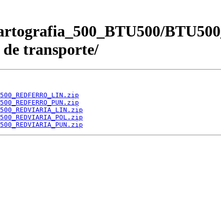
Cartografia_500_BTU500/BTU500
 de transporte/
500_REDFERRO_LIN.zip
500_REDFERRO_PUN.zip
500_REDVIARIA_LIN.zip
500_REDVIARIA_POL.zip
500_REDVIARIA_PUN.zip