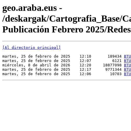
geo.araba.eus -
/deskargak/Cartografia_Base/
Publicación Febrero 2025/Redes
[Al directorio principal]
martes, 25 de febrero de 2025    12:10       189434 
BTU
martes, 25 de febrero de 2025    12:07         6121 
BTU
miércoles, 8 de abril de 2026    12:20     18877098 
BTU
martes, 25 de febrero de 2025    12:17      9771344 
BTU
martes, 25 de febrero de 2025    12:06        10703 
BTU