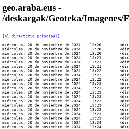
geo.araba.eus -
/deskargak/Geoteka/Imagenes/
[Al directorio principal]
miércoles, 20 de noviembre de 2024    13:20        <dir
miércoles, 20 de noviembre de 2024    13:20        <dir
miércoles, 20 de noviembre de 2024    13:20        <dir
miércoles, 20 de noviembre de 2024    13:21        <dir
miércoles, 20 de noviembre de 2024    13:21        <dir
miércoles, 20 de noviembre de 2024    13:21        <dir
miércoles, 20 de noviembre de 2024    13:22        <dir
miércoles, 20 de noviembre de 2024    13:22        <dir
miércoles, 20 de noviembre de 2024    13:22        <dir
miércoles, 20 de noviembre de 2024    13:23        <dir
miércoles, 20 de noviembre de 2024    13:23        <dir
miércoles, 20 de noviembre de 2024    13:23        <dir
miércoles, 20 de noviembre de 2024    13:23        <dir
miércoles, 20 de noviembre de 2024    13:23        <dir
miércoles, 20 de noviembre de 2024    13:23        <dir
miércoles, 20 de noviembre de 2024    13:23        <dir
miércoles, 20 de noviembre de 2024    13:23        <dir
miércoles, 20 de noviembre de 2024    13:23        <dir
miércoles, 20 de noviembre de 2024    13:24        <dir
miércoles, 20 de noviembre de 2024    13:24        <dir