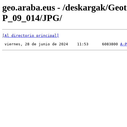
geo.araba.eus - /deskargak/Ge
P_09_014/JPG/
[Al directorio principal]
 viernes, 28 de junio de 2024    11:53      6083800 
A-P