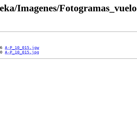
oteka/Imagenes/Fotogramas_vuel
6 
A-P_10_015.jgw
0 
A-P_10_015.jpg