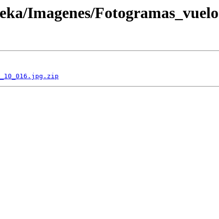
oteka/Imagenes/Fotogramas_vuel
_10_016.jpg.zip