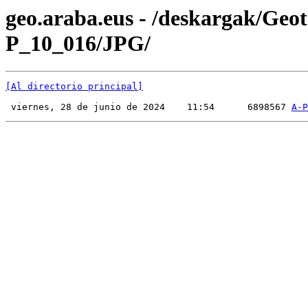
geo.araba.eus - /deskargak/Ge
P_10_016/JPG/
[Al directorio principal]
 viernes, 28 de junio de 2024    11:54      6898567 
A-P