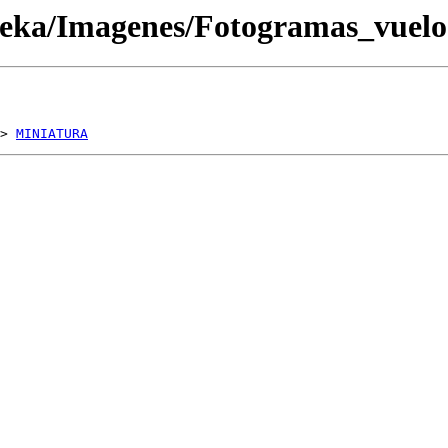
oteka/Imagenes/Fotogramas_vue
> 
MINIATURA