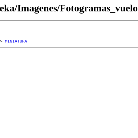
oteka/Imagenes/Fotogramas_vue
> 
MINIATURA