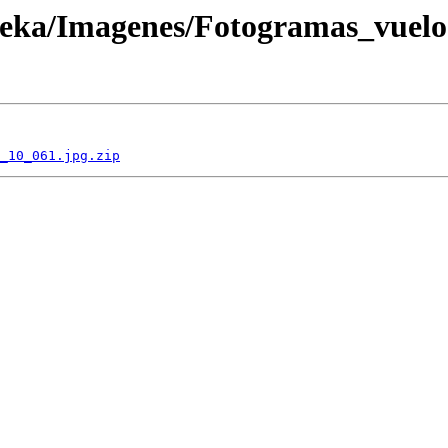
oteka/Imagenes/Fotogramas_vuel
_10_061.jpg.zip