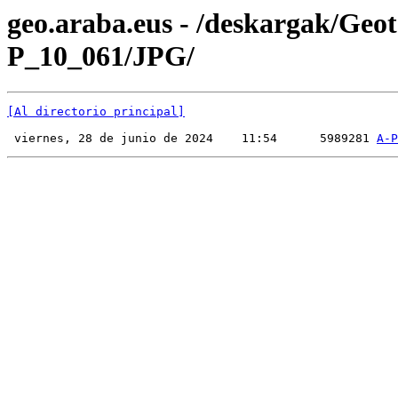
geo.araba.eus - /deskargak/Ge
P_10_061/JPG/
[Al directorio principal]
 viernes, 28 de junio de 2024    11:54      5989281 
A-P