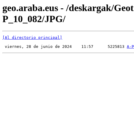
geo.araba.eus - /deskargak/Ge
P_10_082/JPG/
[Al directorio principal]
 viernes, 28 de junio de 2024    11:57      5225813 
A-P