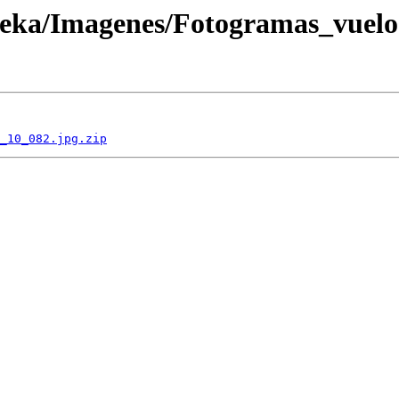
oteka/Imagenes/Fotogramas_vuel
_10_082.jpg.zip