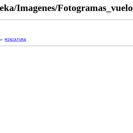
oteka/Imagenes/Fotogramas_vue
> 
MINIATURA