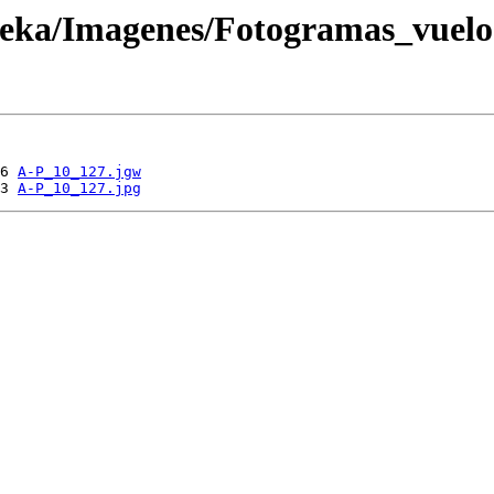
oteka/Imagenes/Fotogramas_vuel
6 
A-P_10_127.jgw
3 
A-P_10_127.jpg