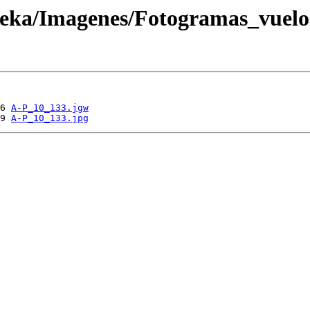
oteka/Imagenes/Fotogramas_vuel
6 
A-P_10_133.jgw
9 
A-P_10_133.jpg