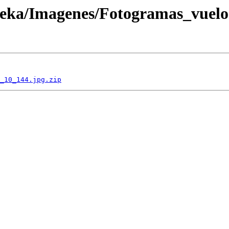
oteka/Imagenes/Fotogramas_vuel
_10_144.jpg.zip