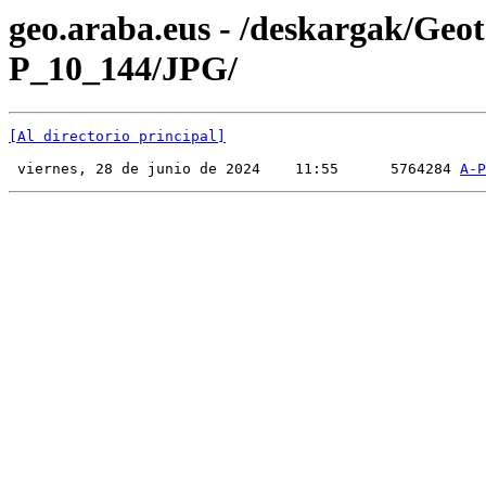
geo.araba.eus - /deskargak/Ge
P_10_144/JPG/
[Al directorio principal]
 viernes, 28 de junio de 2024    11:55      5764284 
A-P