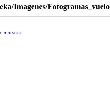
oteka/Imagenes/Fotogramas_vue
> 
MINIATURA