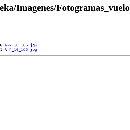
oteka/Imagenes/Fotogramas_vuel
6 
A-P_10_166.jgw
1 
A-P_10_166.jpg