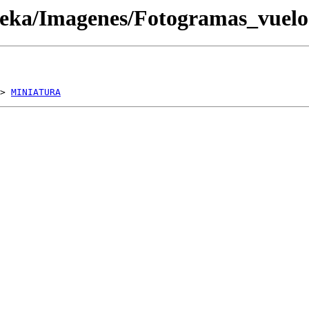
oteka/Imagenes/Fotogramas_vue
> 
MINIATURA