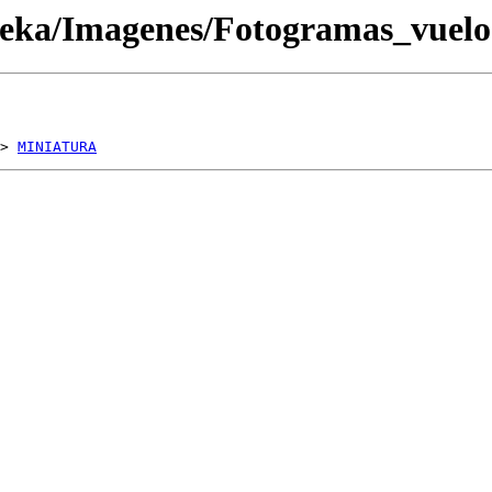
oteka/Imagenes/Fotogramas_vue
> 
MINIATURA