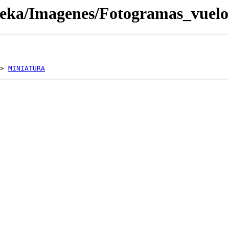
oteka/Imagenes/Fotogramas_vue
> 
MINIATURA