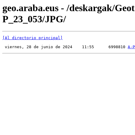
geo.araba.eus - /deskargak/Ge
P_23_053/JPG/
[Al directorio principal]
 viernes, 28 de junio de 2024    11:55      6998810 
A-P