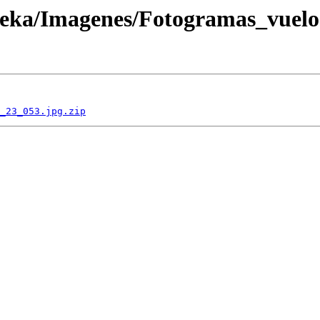
oteka/Imagenes/Fotogramas_vuel
_23_053.jpg.zip