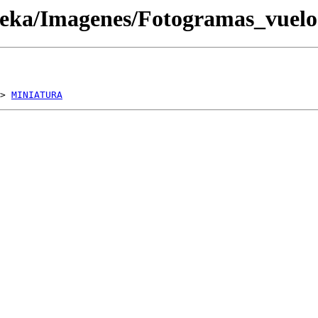
oteka/Imagenes/Fotogramas_vue
> 
MINIATURA