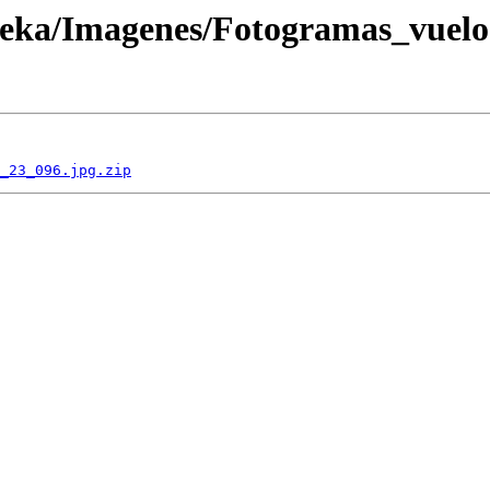
oteka/Imagenes/Fotogramas_vuel
_23_096.jpg.zip