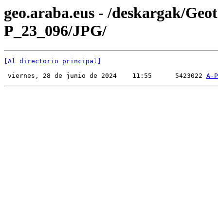
geo.araba.eus - /deskargak/Ge
P_23_096/JPG/
[Al directorio principal]
 viernes, 28 de junio de 2024    11:55      5423022 
A-P