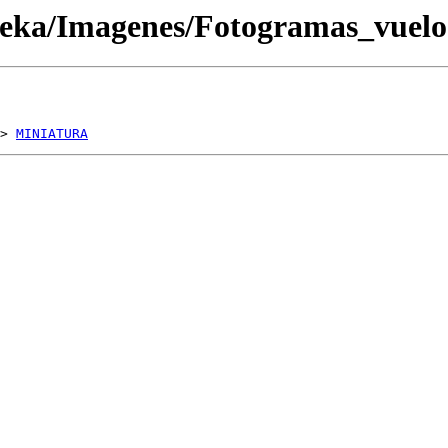
oteka/Imagenes/Fotogramas_vue
> 
MINIATURA