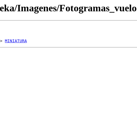
oteka/Imagenes/Fotogramas_vue
> 
MINIATURA