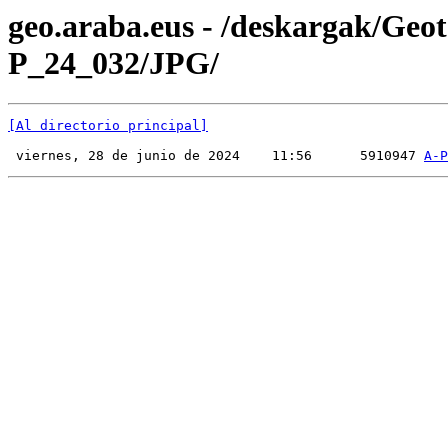
geo.araba.eus - /deskargak/Ge
P_24_032/JPG/
[Al directorio principal]
 viernes, 28 de junio de 2024    11:56      5910947 
A-P