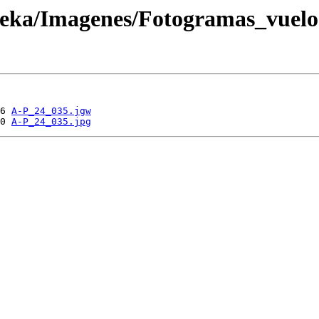
oteka/Imagenes/Fotogramas_vuel
6 
A-P_24_035.jgw
0 
A-P_24_035.jpg