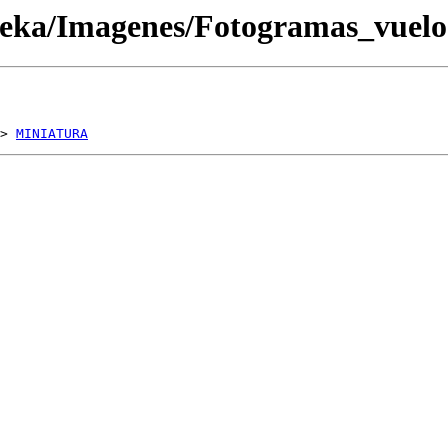
oteka/Imagenes/Fotogramas_vue
> 
MINIATURA