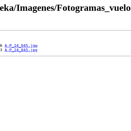
oteka/Imagenes/Fotogramas_vuel
6 
A-P_24_045.jgw
3 
A-P_24_045.jpg