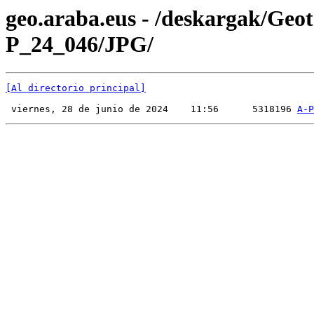
geo.araba.eus - /deskargak/Ge
P_24_046/JPG/
[Al directorio principal]
 viernes, 28 de junio de 2024    11:56      5318196 
A-P