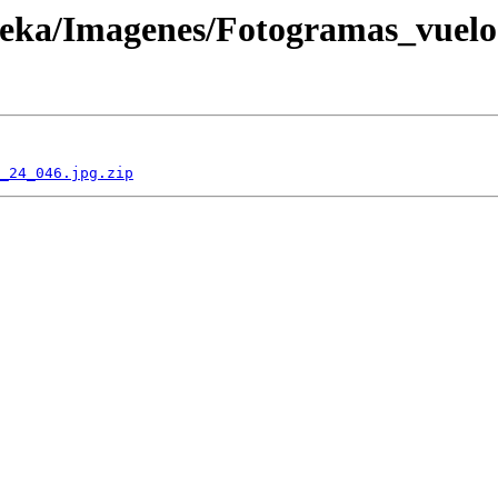
oteka/Imagenes/Fotogramas_vuel
_24_046.jpg.zip