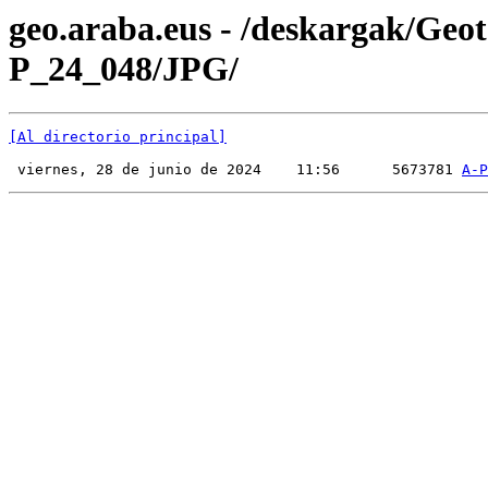
geo.araba.eus - /deskargak/Ge
P_24_048/JPG/
[Al directorio principal]
 viernes, 28 de junio de 2024    11:56      5673781 
A-P