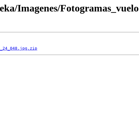
oteka/Imagenes/Fotogramas_vuel
_24_048.jpg.zip