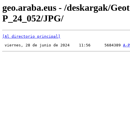
geo.araba.eus - /deskargak/Ge
P_24_052/JPG/
[Al directorio principal]
 viernes, 28 de junio de 2024    11:56      5684389 
A-P