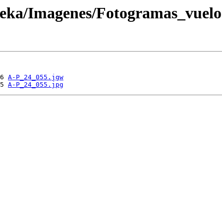
oteka/Imagenes/Fotogramas_vuel
6 
A-P_24_055.jgw
5 
A-P_24_055.jpg