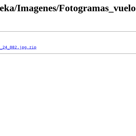
oteka/Imagenes/Fotogramas_vuel
_24_082.jpg.zip