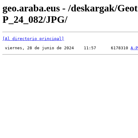
geo.araba.eus - /deskargak/Ge
P_24_082/JPG/
[Al directorio principal]
 viernes, 28 de junio de 2024    11:57      6178310 
A-P