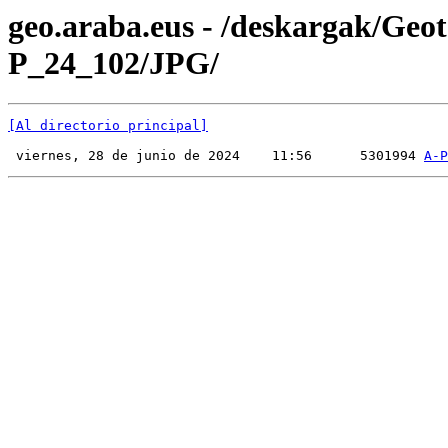
geo.araba.eus - /deskargak/Ge
P_24_102/JPG/
[Al directorio principal]
 viernes, 28 de junio de 2024    11:56      5301994 
A-P