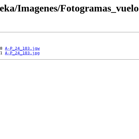
oteka/Imagenes/Fotogramas_vuel
8 
A-P_24_103.jgw
1 
A-P_24_103.jpg