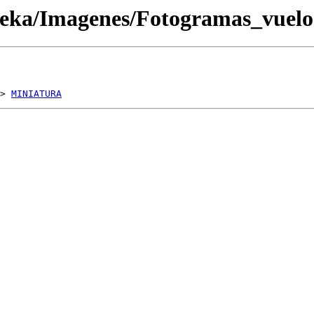
oteka/Imagenes/Fotogramas_vue
> 
MINIATURA