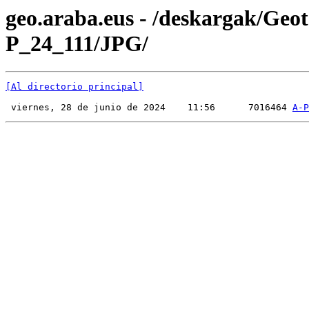
geo.araba.eus - /deskargak/Ge
P_24_111/JPG/
[Al directorio principal]
 viernes, 28 de junio de 2024    11:56      7016464 
A-P