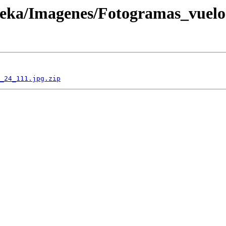
oteka/Imagenes/Fotogramas_vuel
_24_111.jpg.zip