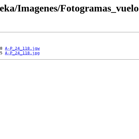
oteka/Imagenes/Fotogramas_vuel
8 
A-P_24_118.jgw
5 
A-P_24_118.jpg