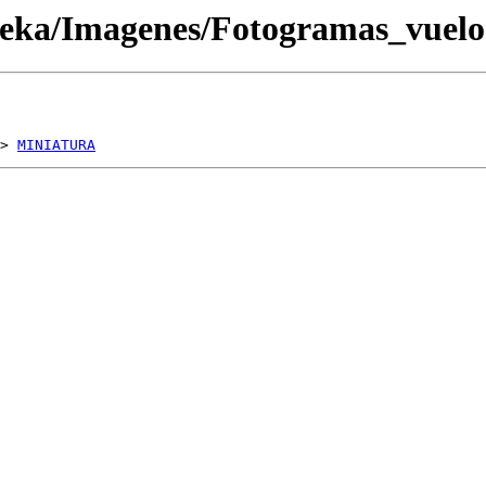
oteka/Imagenes/Fotogramas_vue
> 
MINIATURA