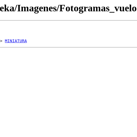
oteka/Imagenes/Fotogramas_vue
> 
MINIATURA