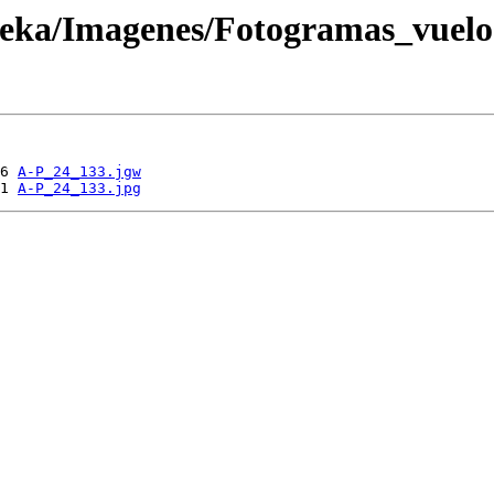
oteka/Imagenes/Fotogramas_vuel
6 
A-P_24_133.jgw
1 
A-P_24_133.jpg