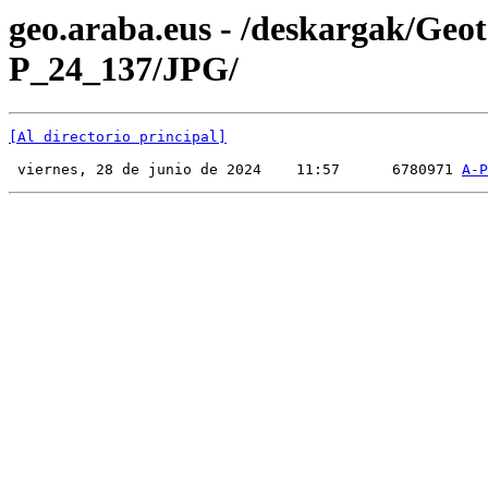
geo.araba.eus - /deskargak/Ge
P_24_137/JPG/
[Al directorio principal]
 viernes, 28 de junio de 2024    11:57      6780971 
A-P