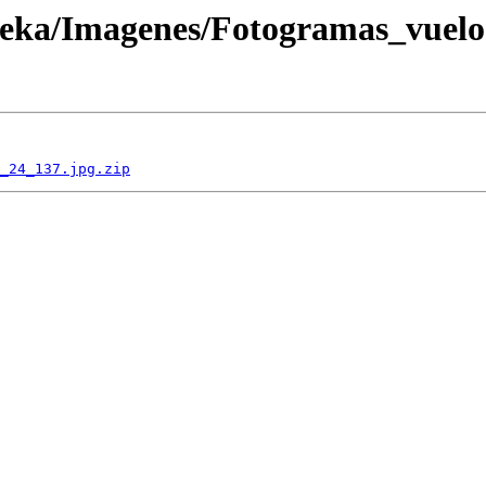
oteka/Imagenes/Fotogramas_vuel
_24_137.jpg.zip