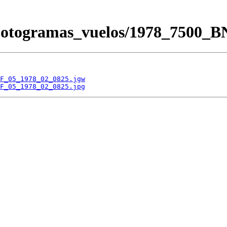
/Fotogramas_vuelos/1978_7500
F_05_1978_02_0825.jgw
F_05_1978_02_0825.jpg