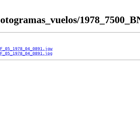
/Fotogramas_vuelos/1978_7500
F_05_1978_04_0891.jgw
F_05_1978_04_0891.jpg