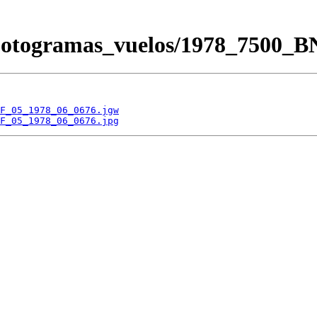
/Fotogramas_vuelos/1978_7500
F_05_1978_06_0676.jgw
F_05_1978_06_0676.jpg