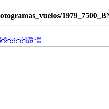
/Fotogramas_vuelos/1979_7500
F_07_1979_06_0285.jgw
F_07_1979_06_0285.jpg